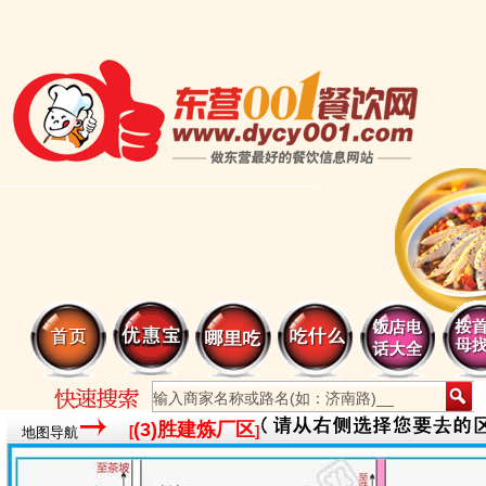
(3)胜建炼厂区
[
]
地图导航