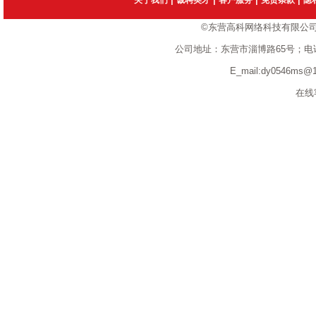
关于我们
诚聘英才
客户服务
免责条款
隐
©东营高科网络科技有限公
公司地址：东营市淄博路65号；电话：1351
E_mail:dy0546ms
在线客