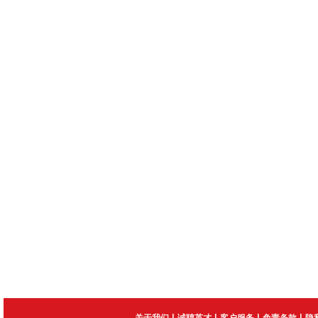
|
|
|
|