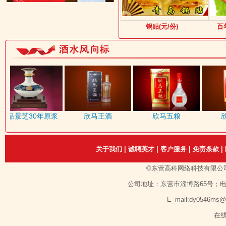
锅贴(元/份)
百
品景芝30年原浆
欣马王酒
欣马五粮
欣
关于我们
|
诚聘英才
|
客户服务
|
免责条款
|
©东营高科网络科技有限公
公司地址：东营市淄博路65号；电话：1351
E_mail:dy0546ms
在线