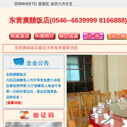
2026年8月7日 星期五 农历六月廿五
东营廣囍饭店(0546--6639999 8166888)
东营廣囍饭店最近没有发布最新消息
东营廣囍饭店
凡到店就餐客人均可享受免费小凉菜
及餐前营养粥 大厅就餐客人每桌可享
受一元特价菜活动，菜品定期更换，
花样多多！
[
查看详细
]'