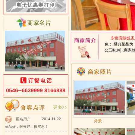
东营廣囍饭店,位
色：,经典菜品为：[
公五味鸡],,商
0546--6639999 8166888
匿名用户
2014-11-22
外景
菜品好，服务好，很实惠！