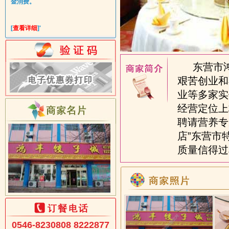
金消费。
[
查看详细
]'
东营市鸿丰
艰苦创业和
业等多家实
经营定位上
聘请营养专
店”东营市
质量信得过单
0546-8230808 8222877