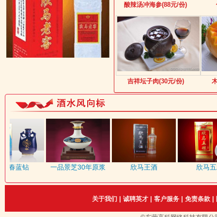
酸辣汤冲海参(88元/份)
吉祥坛子肉(30元/份)
木
阳春蓝钻
一品景芝30年原浆
欣马王酒
欣马五粮
关于我们
|
诚聘英才
|
客户服务
|
免责条款
|