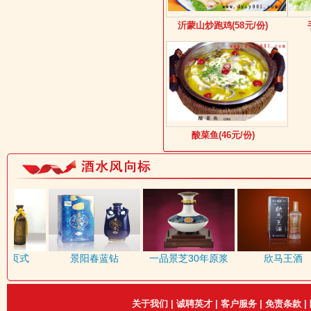
沂蒙山炒跑鸡(58元/份)
酸菜鱼(46元/份)
书页式
景阳春蓝钻
一品景芝30年原浆
欣马王酒
关于我们
|
诚聘英才
|
客户服务
|
免责条款
|