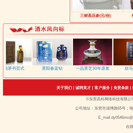
三鲜高压参(元/份)
赖茅书页式
景阳春蓝钻
一品景芝30年原浆
欣马
关于我们
|
诚聘英才
|
客户服务
|
免责条款
|
©东营高科网络科技有限公
公司地址：东营市淄博路65号；电话：1351
E_mail:dy0546ms
在线