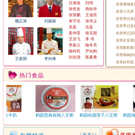
吕海波
刘伟
东营潍城老
齐力骨头居
孙世友
商桂华
东营小天府
张荣鹏
王佃亮
东营李记老
日新大酒店
蓉香苑卤味
魏正涛
刘振路
来守光
张传义
东营李记老
吴磊
岳磊
流钟锅子饼
瑞雪家常菜二店
姜仲雷
徐京国
东营李记百
艾洪飞
李 伟
东营长安酒
胜利大酒店
山哥山妹庄园
李振义
喻冬亮
东营船歌舫
骆科民
尹化刚.
胜大集团森林木屋
顺风肥牛海鲜自助
东营辣椒炒
刘光强
陈素勇
王新国
李向锋
三品食鲜
蜀地石锅鱼
东营好邻居
沙漏咖啡馆
石头记
滕家园食府
天龙美食城八分场店
土家寨
太行山粗粮面馆
腾虎新疆大盘鸡
天天凉皮
花生牛奶
鹤园慧典核桃八宝粥
鹤园桂圆莲子八宝粥
鹤园
无
无