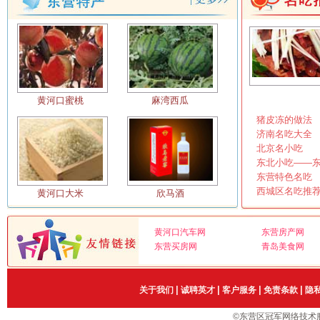
潍城老菜馆
王牌烧鸽子
瓦罐营养快餐
王记饺子城
王婆炒鱼
文龙川味美食
小福海美食苑
西安羊肉泡馍
黄河口蜜桃
麻湾西瓜
猪皮冻的做法
小贝壳焖鱼
小洞天餐厅
济南名吃大全
心连心农家庄园店
心连心家常菜第七分店
北京名小吃
东北小吃——
新发鱼汤馆
兴隆饭店
东营特色名吃
仙赞鲜八分场店
仙赞鲜府前大街店
西城区名吃推
黄河口大米
欣马酒
喜文化会馆
新区喜文化食府
黄河口汽车网
东营房产网
心连心家常菜八分店
心连心家常菜西单店
东营买房网
青岛美食网
小羔羊青岛路店
喜洋洋
小城故事东城店
小城故事西城店
|
|
|
|
关于我们
诚聘英才
客户服务
免责条款
隐
潇湘饭店
乡里乡亲粗菜坊
©东营区冠军网络技术