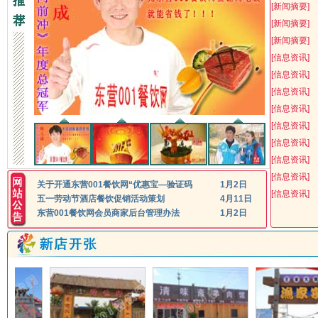
[
新闻摘要
]
淮河路
和平路
[
新闻摘要
]
二郞龙虾毛蟹烧烤
无
[
新闻摘要
]
富源酒店
福临海鲜饺子城
[
信息资讯
]
济南路
济宁路
[
信息资讯
]
富老乡亲饺子
[
信息资讯
]
锦华-锦苑小区
[
信息资讯
]
廣囍饭店
高朋轩湘菜馆
垦利县
[
信息资讯
]
盖氏庄园生态园
[
信息资讯
]
聊城路
庐山路
[
信息资讯
]
河丰园鱼馆
鸿丰饺子城
[
信息资讯
]
关于开通东营001餐饮网“优惠宝—验证码
1月2日
无
黑土绿之源
红屋牛排
[
信息资讯
]
五一劳动节酒店餐饮促销活动策划
4月11日
好味道
好邻居、鸡、鱼味道菜
东营001餐饮网会员商家后台管理办法
1月2日
南一路
南二路
华龙饺子城
环卫火锅鱼
无
河丰园鱼馆东城店
红火烧烤
好旺角咖啡厅
黄河口镇黄河口生态苑
无
无
清河路