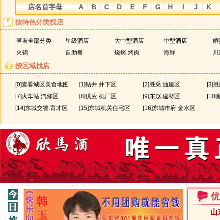
店名首字母
A
B
C
D
E
F
G
H
I
J
K
北一路（青岛路）
北二路
按特色分类找店
安然食府
安泰阁
宾平路
宾安路
查看全部分类
星级酒店
大中型酒店
中型酒店
婚
饱口福饺子沂河路店
百盛园酒店
北外环
火锅
自助餐
烧烤.烤肉
海鲜
川
北京德福羊蝎子
爆鼎地锅鱼地锅鸡
按区域找店
曹州路
布鲁斯咖啡馆
北京汉丽轩烤肉超市
[0]查看城区美食地图
[1]钻井.井下区
[2]胜采.油建区
[3]
东一路
东二路
保吉小吃部
巴蜀印象食府
[7]火车站.汽修区
[8]供应.机厂区
[9]东赵.建材区
[10
东辛附近
东四路
[14]东城交警.育才区
[15]东城机关住宅区
[16]东城市府.金水区
长安酒店
常香缘土鸡坊
登州路
东城商贸城
川香园老菜馆
川渝酒楼
无
重庆豆花火锅楼
重庆小火锅城淄博路店
柴火居总店
成昊家常菜馆
府前大街
汾河路
都市自由人酒吧
多禾馅饼
广饶县
东方肥牛王总店
大不同风味酒店
河口区
黄河路
山
滇菌之家西二路店
东营人家老渔夫西城店