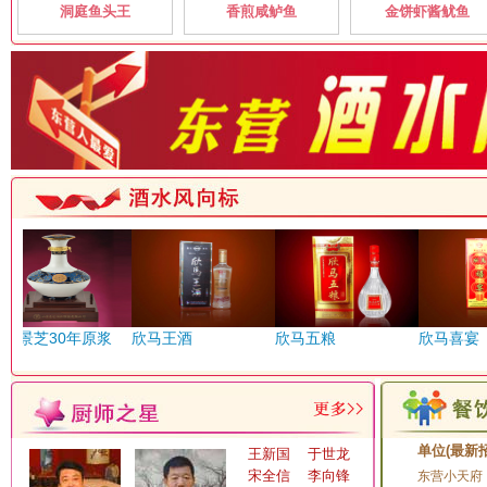
洞庭鱼头王
香煎咸鲈鱼
金饼虾酱鱿鱼
燕山路
燕东路
赖世纲赖茅东营总代理
领鲜煮艺（新华海鲜城
沂州路
绿源鲜奶吧
老根山荘
丽晶大酒店
绿都景屋
淄博路
枣庄路
鲁味坊
临朐全羊烧烤店
龙悦湖鱼馆
东营临朐山羊
美国加州牛肉面东城店
茂三肉夹馍燕山路店
南国风情生态园
农家饭生态园
无
景芝30年原浆
欣马王酒
欣马五粮
欣马喜宴
排骨米饭
齐鲁酒店
清风海泰
全赞鲜烤羊
清心阁甲鱼馆
单位(最新
王新国
于世龙
樵风饭馆
青青草原 碳烤羊腿
宋全信
李向锋
东营小天府