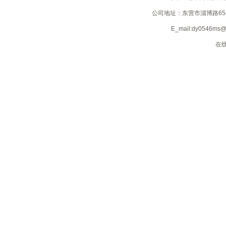
湘鲁情
巷子龙虾馆
公司地址：东营市淄博路65号；电
小背篓东城店
西堤岛济南路店
E_mail:dy0546m
小辣椒川菜
鑫瑞龙虾馆
在线
新四川活鱼馆
一品家宴（一品粥）
鸭里红-火锅鸭
渝之味
雅轩假日酒店
一家亲妈妈菜清风湖店
一家亲妈妈菜食尚餐厅
渔家鲁味坊
渔家庄户院
野香斋
羊羊羊烧烤
渔港码头淄博路店
渔港码头（海悦）
一鸣串吧
宜通素食餐饮有限公司
雁岛咖啡
忆江南生态酒店
莊户人家菜馆
诸葛烤鱼淮河路店
诸葛烤鱼
诸葛烤鱼淮河路店