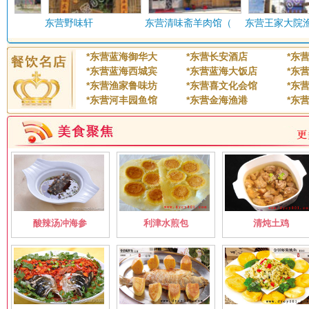
聚星食府
聚源楼海鲜自助
东营野味轩
东营清味斋羊肉馆（
东营王家大院渔家
无
京一品羊蝎子火锅
金港食府
胜泰路
嵩山路
*
东营蓝海御华大
*
东营长安酒店
*
东
吉阿婆东城银座店
金川疆特色店
*
东营蓝海西城宾
*
东营蓝海大饭店
*
东
苏州路
*
东营渔家鲁味坊
*
东营喜文化会馆
*
东
金黄河宾馆
金海渔港
*
东营河丰园鱼馆
*
东营金海渔港
*
东
太行山路
天目山路
聚德大酒店
聚丰大酒店
无
康乐大酒店
开元饭店
坤明大厦--电影文化酒店
无
东营莱芜峡岭鸡
辣椒炒肉金辰路店
潍坊路
文环路（环卫路）
龙凤祥 聚兴楼
老巴食府燕山路北店
酸辣汤冲海参
利津水煎包
清炖土鸡
西一路
西二路
蓝海职业学校
蓝海新悦大饭店
西五路
向阳街
蓝海大饭店（东城）
蓝海大饭店（广饶）
香山路
龙江地锅鱼
梁山寨斗鸡特味馆
玉山路
云门山路
老北京烤蹄
两义轩