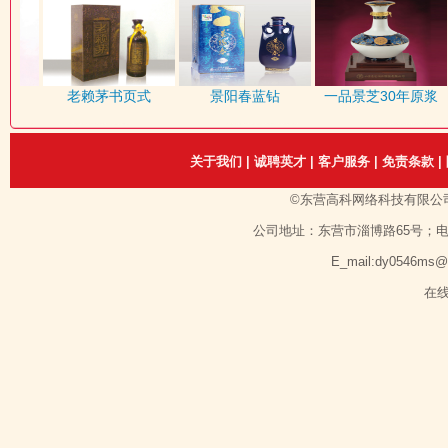
盒
老赖茅书页式
景阳春蓝钻
一品景芝30年原浆
关于我们
|
诚聘英才
|
客户服务
|
免责条款
|
©东营高科网络科技有限公
公司地址：东营市淄博路65号；电话：1351
E_mail:dy0546ms
在线