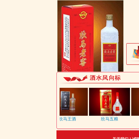
一品景芝30年原浆
欣马王酒
欣马五粮