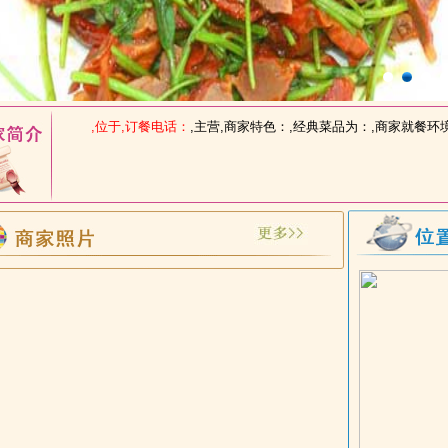
1
2
3
4
,位于,订餐电话：
,主营,商家特色：,经典菜品为：,商家就餐环