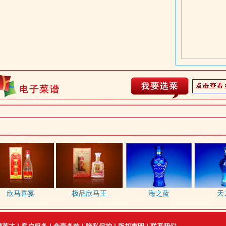
欣马喜宴
极品欣马王
海之蓝
天之