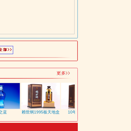
蓝
赖世纲1995板天地盒
10年卡天地盒
老赖茅书页式