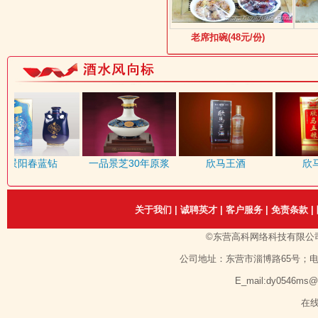
老席扣碗(48元/份)
景阳春蓝钻
一品景芝30年原浆
欣马王酒
欣马
关于我们
|
诚聘英才
|
客户服务
|
免责条款
|
©东营高科网络科技有限公
公司地址：东营市淄博路65号；电话：1351
E_mail:dy0546ms
在线