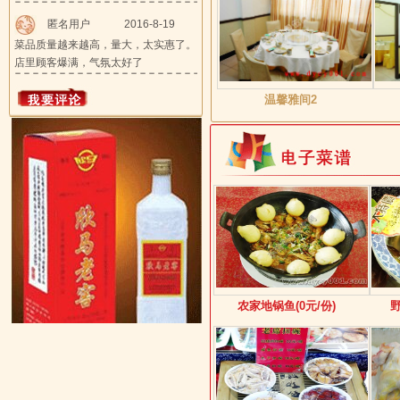
匿名用户
2016-8-19
菜品质量越来越高，量大，太实惠了。
店里顾客爆满，气氛太好了
温馨雅间2
农家地锅鱼(0元/份)
野