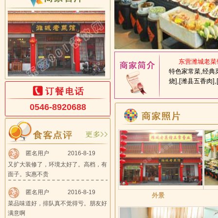
东营潍城老菜馆
特色家常菜,经典菜品
烧],[潍县五香肉
0546-8920688
匿名用户
2016-8-19
又扩大装修了，环境太好了。高档，有
面子。实惠不贵
匿名用户
2016-8-19
外景
菜品味道好，排队真不觉得亏。朋友好
满意啊