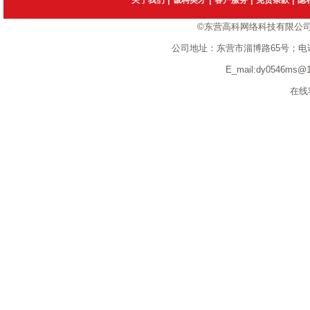
关于我们
诚聘英才
客户服务
免责条款
隐
©东营高科网络科技有限公
公司地址：东营市淄博路65号；电话：1351
E_mail:dy0546ms
在线客