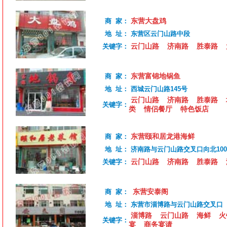
东营大盘鸡
商 家：
地 址：
东营区云门山路中段
云门山路
济南路
胜泰路
关键字：
东营富锦地锅鱼
商 家：
地 址：
西城云门山路145号
云门山路
济南路
胜泰路
关键字：
类
情侣餐厅
特色饭店
东营颐和居龙港海鲜
商 家：
地 址：
济南路与云门山路交叉口向北10
云门山路
济南路
胜泰路
关键字：
东营安泰阁
商 家：
地 址：
东营市淄博路与云门山路交叉口
淄博路
云门山路
海鲜
火
关键字：
宴
商务宴请