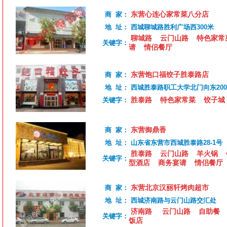
东营心连心家常菜八分店
商 家：
地 址：
西城聊城路胜利广场西300米
聊城路
云门山路
特色家常
关键字：
请
情侣餐厅
东营饱口福饺子胜泰路店
商 家：
地 址：
西城胜泰路职工大学北门向东20
胜泰路
特色家常菜
饺子城
关键字：
东营御鼎香
商 家：
地 址：
山东省东营市西城胜泰路28-1号
胜泰路
云门山路
羊火锅
关键字：
型酒店
商务宴请
情侣餐厅
东营北京汉丽轩烤肉超市
商 家：
地 址：
西城济南路与云门山路交汇处
济南路
云门山路
自助餐
关键字：
饭店