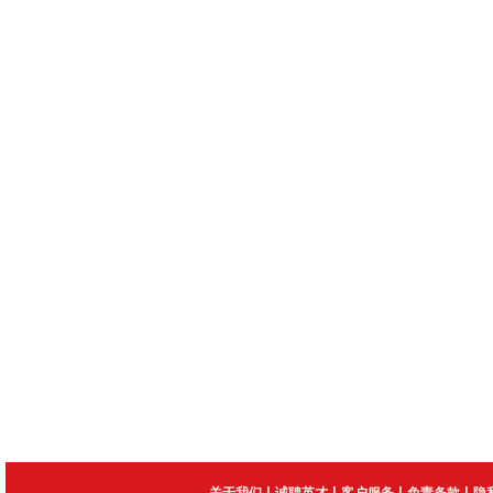
|
|
|
|