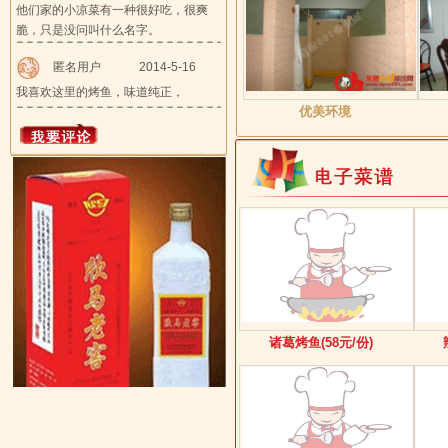
他们家的小凉菜有一种很好吃，很爽
脆，只是没问叫什么名字。
匿名用户
2014-5-16
我喜欢这里的烤鱼，味道纯正，
优美环境
诸葛烤鱼(58元/份)