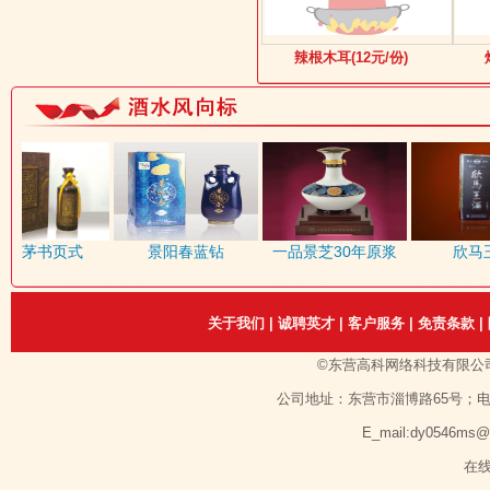
辣根木耳(12元/份)
赖茅书页式
景阳春蓝钻
一品景芝30年原浆
欣马王
关于我们
|
诚聘英才
|
客户服务
|
免责条款
|
©东营高科网络科技有限公
公司地址：东营市淄博路65号；电话：1351
E_mail:dy0546ms
在线