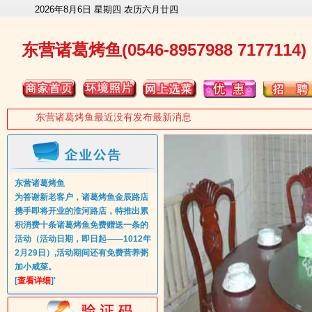
2026年8月6日 星期四 农历六月廿四
东营诸葛烤鱼(0546-8957988 7177114)
东营诸葛烤鱼最近没有发布最新消息
东营诸葛烤鱼
为答谢新老客户，诸葛烤鱼金辰路店
携手即将开业的淮河路店，特推出累
积消费十条诸葛烤鱼免费赠送一条的
活动（活动日期，即日起——1012年
2月29日）,活动期间还有免费营养粥
加小咸菜。
[
查看详细
]'