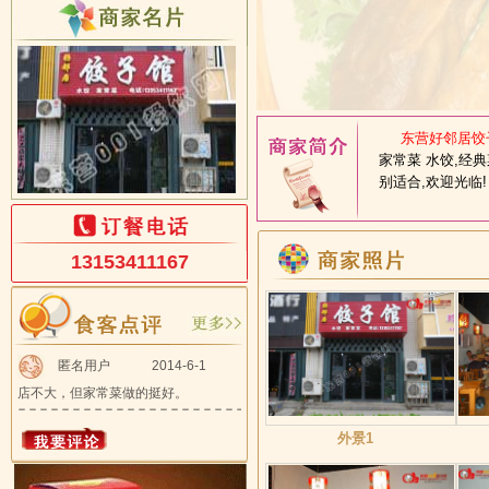
东营好邻居饺子
家常菜 水饺,经典
别适合,欢迎光临!
13153411167
匿名用户
2014-6-1
店不大，但家常菜做的挺好。
外景1