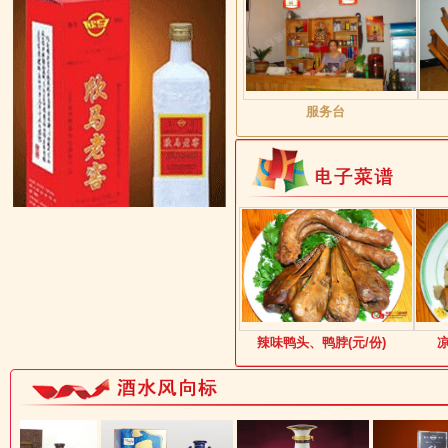
服务台
辣味鸭头、鸭脖(元/份)
凉