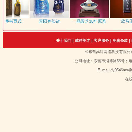
赖茅书页式
景阳春蓝钻
一品景芝30年原浆
欣马王
关于我们
|
诚聘英才
|
客户服务
|
免责条款
|
©东营高科网络科技有限公
公司地址：东营市淄博路65号；电话：1351
E_mail:dy0546ms
在线