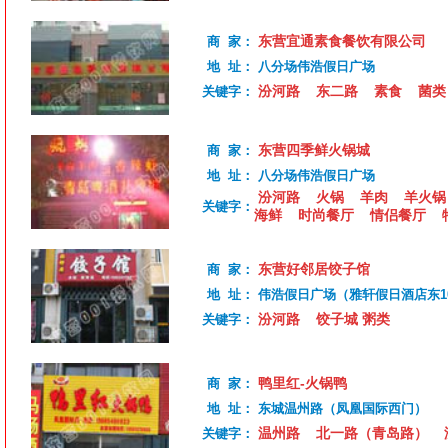
东营宜通素食餐饮有限公司
商 家：
地 址：
八分场伟浩假日广场
汾河路
东二路
素食
菌类
关键字：
东营四季鲜火锅城
商 家：
地 址：
八分场伟浩假日广场
汾河路
火锅
羊肉
羊火锅
关键字：
海鲜
时尚餐厅
情侣餐厅
东营好邻居饺子馆
商 家：
地 址：
伟浩假日广场（雅轩假日酒店东1
汾河路
饺子城 粥类
关键字：
鸭里红-火锅鸭
商 家：
地 址：
东城温州路（凤凰国际西门）
温州路
北一路（青岛路）
关键字：