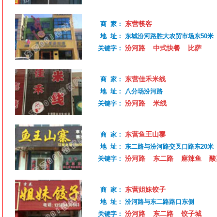
东营筷客
商 家：
地 址：
东城汾河路胜大农贸市场东50米
汾河路
中式快餐
比萨
关键字：
东营佳禾米线
商 家：
地 址：
八分场汾河路
汾河路
米线
关键字：
东营鱼王山寨
商 家：
地 址：
东二路与汾河路交叉口路东20米
汾河路
东二路
麻辣鱼
酸
关键字：
东营姐妹饺子
商 家：
地 址：
汾河路与东二路路口东侧
汾河路
东二路
饺子城
关键字：