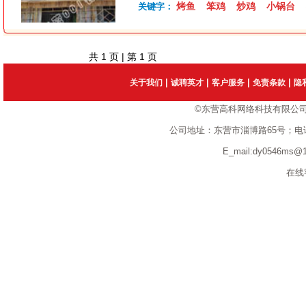
烤鱼
笨鸡
炒鸡
小锅台
关键字：
共
1
页 | 第
1
页
|
|
|
|
关于我们
诚聘英才
客户服务
免责条款
隐
©东营高科网络科技有限公
公司地址：东营市淄博路65号；电话：1351
E_mail:dy0546ms
在线客