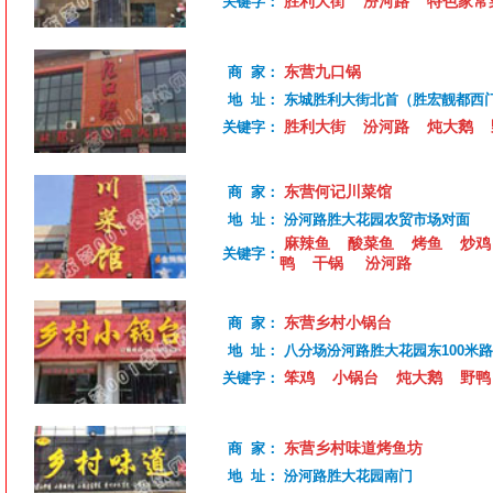
胜利大街
汾河路
特色家常
关键字：
东营九口锅
商 家：
地 址：
东城胜利大街北首（胜宏靓都西
胜利大街
汾河路
炖大鹅
关键字：
东营何记川菜馆
商 家：
地 址：
汾河路胜大花园农贸市场对面
麻辣鱼
酸菜鱼
烤鱼
炒鸡
关键字：
鸭
干锅
汾河路
东营乡村小锅台
商 家：
地 址：
八分场汾河路胜大花园东100米
笨鸡
小锅台
炖大鹅
野鸭
关键字：
东营乡村味道烤鱼坊
商 家：
地 址：
汾河路胜大花园南门