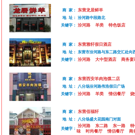
东营龙居鲜羊
商 家：
地 址：
汾河路中段路北
汾河路
羊类
特色饭店
关键字：
东营雅轩假日酒店
商 家：
地 址：
东营市汾河路与东二路交汇处向西
汾河路
大中型酒店
商务宴
关键字：
东营西安羊肉泡馍二店
商 家：
地 址：
八分场汾河路伟浩假日广场
汾河路
羊类
情侣餐厅
烧
关键字：
东营佰福轩
商 家：
地 址：
八分场盛大花园南门对面
汾河路
东二路
东一路
特
关键字：
味
时尚餐厅
情侣餐厅
商