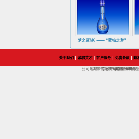
梦之蓝M6 —— “蓝钻之梦”
|
|
|
|
关于我们
诚聘英才
客户服务
免责条款
隐
公司地址：东营市淄博路65号；电话：135
©东营高科网络科技有限
E_mail:dy0546
在