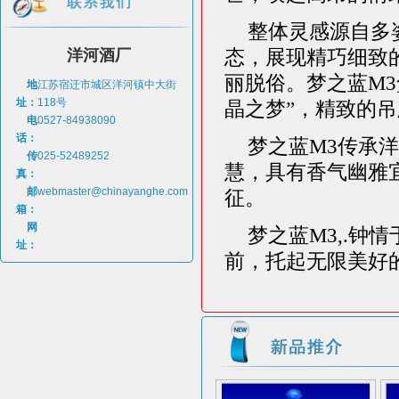
整体灵感源自多
洋河酒厂
态，展现精巧细致
丽脱俗。梦之蓝M3
地
江苏宿迁市城区洋河镇中大街
址：
118号
晶之梦”，精致的
电
0527-84938090
话：
梦之蓝M3传承
传
025-52489252
慧，具有香气幽雅
真：
邮
webmaster@chinayanghe.com
征。
箱：
网
梦之蓝M3,.
址：
前，托起无限美好