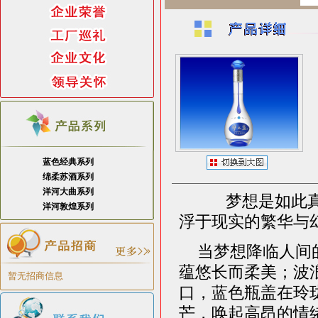
蓝色经典系列
绵柔苏酒系列
洋河大曲系列
梦想是如此
洋河敦煌系列
浮于现实的繁华与
当梦想降临人间
蕴悠长而柔美；波
暂无招商信息
口，蓝色瓶盖在玲
芒，唤起高昂的情