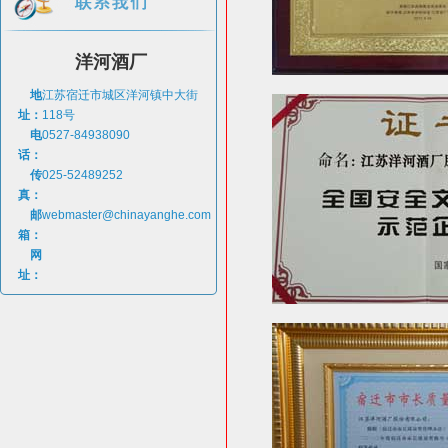
洋河酒厂
地
江苏宿迁市城区洋河镇中大街
址：
118号
电
0527-84938090
话：
传
025-52489252
真：
邮
webmaster@chinayanghe.com
箱：
网
址：