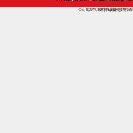
公司地址：东营市淄博路65号；电话：135
©东营高科网络科技有限
E_mail:dy0546
在