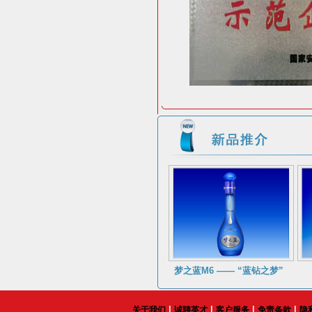
梦之蓝M6 —— “蓝钻之梦”
|
|
|
|
关于我们
诚聘英才
客户服务
免责条款
隐