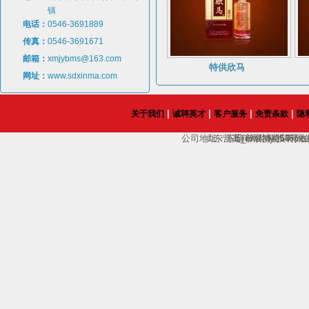
镇
电话：
0546-3691889
传真：
0546-3691671
邮箱：
xmjybms@163.com
特供欣马
网址：
www.sdxinma.com
|
|
|
|
关于我们
诚聘英才
客户服务
免责条款
隐
公司地址：东营市淄博路65号；电话：135
©东营高科网络科技有限
E_mail:dy0546
在