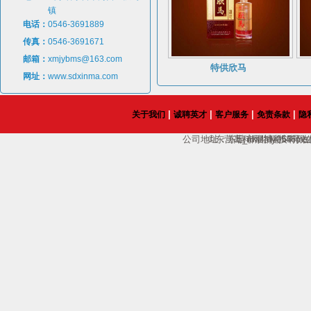
镇
电话：
0546-3691889
传真：
0546-3691671
邮箱：
xmjybms@163.com
特供欣马
网址：
www.sdxinma.com
|
|
|
|
关于我们
诚聘英才
客户服务
免责条款
隐
公司地址：东营市淄博路65号；电话：135
©东营高科网络科技有限
E_mail:dy0546
在